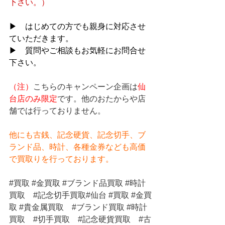
下さい。）
▶　はじめての方でも親身に対応させ
ていただきます。
▶　質問やご相談もお気軽にお問合せ
下さい。
（注）
こちらのキャンペーン企画は
仙
台店のみ限定
です。他のおたからや店
舗では行っておりません。
他にも古銭、記念硬貨、記念切手、ブ
ランド品、時計、各種金券なども高価
で買取りを行っております。
#買取
#金買取
#ブランド品買取
#時計
買取
#記念切手買取
#仙台 
#買取
#金買
取
#貴金属買取
#ブランド買取
#時計
買取
#切手買取
#記念硬貨買取
#古