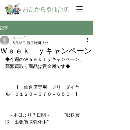
​おたからや仙台店
記事
sendai4
5月18日
読了時間: 1分
Ｗｅｅｋｌｙキャンペーン
◆今週のＷｅｅｋｌｙキャンペーン、
高額買取り商品は貴金属です◆
【　仙台店専用　フリーダイヤ
ル　０１２０－３７０－６５６　】
～本日より７日間～　　　”郵送買
取・出張買取強化中”