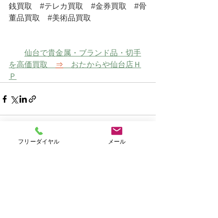
銭買取
#テレカ買取
#金券買取
#骨
董品買取
#美術品買取
仙台で貴金属・ブランド品・切手
を高価買取　
⇒
　おたからや仙台店Ｈ
Ｐ
フリーダイヤル
メール
すべて表示
最新記事