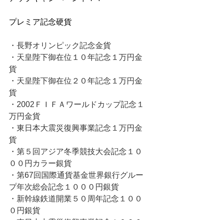
プレミア記念硬貨
・長野オリンピック記念金貨
・天皇陛下御在位１０年記念１万円金
貨
・天皇陛下御在位２０年記念１万円金
貨
・2002ＦＩＦＡワールドカップ記念１
万円金貨
・東日本大震災復興事業記念１万円金
貨
・第５回アジア冬季競技大会記念１０
００円カラー銀貨
・第67回国際通貨基金世界銀行グルー
プ年次総会記念１０００円銀貨
・新幹線鉄道開業５０周年記念１００
０円銀貨