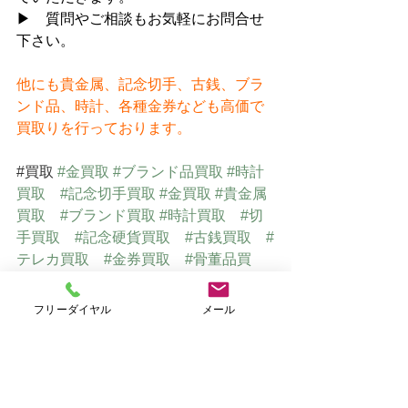
▶　質問やご相談もお気軽にお問合せ
下さい。
他にも貴金属、記念切手、古銭、ブラ
ンド品、時計、各種金券なども高価で
買取りを行っております。
#買取
#金買取
#ブランド品買取
#時計
買取
#記念切手買取
#金買取
#貴金属
買取
#ブランド買取
#時計買取
#切
手買取
#記念硬貨買取
#古銭買取
#
テレカ買取
#金券買取
#骨董品買
取
#美術品買取
#仙台買取
フリーダイヤル
メール
仙台で貴金属・ブランド品・切手
を高価買取　
⇒
　おたからや仙台店Ｈ
Ｐ（オリジナルサイト）