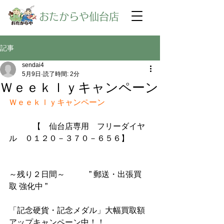
​おたからや仙台店
記事
sendai4
5月9日
読了時間: 2分
Ｗｅｅｋｌｙキャンペーン
Ｗｅｅｋｌｙキャンペーン
【　仙台店専用　フリーダイヤ
ル　０１２０－３７０－６５６】
～残り２日間～　　　” 郵送・出張買
取 強化中 ”
「記念硬貨・記念メダル」大幅買取額
アップキャンペーン中！！