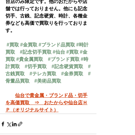
台店のみ限定です。他のおたからや店
舗では行っておりません。他にも記念
切手、古銭、記念硬貨、時計、各種金
券なども高価で買取りを行っておりま
す。
#買取
#金買取
#ブランド品買取
#時計
買取
#記念切手買取
#仙台
#買取
#金
買取
#貴金属買取
#ブランド買取
#時
計買取
#切手買取
#記念硬貨買取
#
古銭買取
#テレカ買取
#金券買取
#
骨董品買取
#美術品買取
仙台で貴金属・ブランド品・切手
を高価買取　⇒　おたからや仙台店Ｈ
Ｐ（オリジナルサイト）