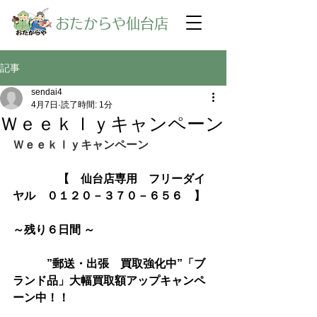
​おたからや仙台店
記事
sendai4
4月7日
読了時間: 1分
Ｗｅｅｋｌｙキャンペーン
Ｗｅｅｋｌｙキャンペーン
【　仙台店専用　フリーダイ
ヤル　０１２０－３７０－６５６　】
～残り６日間 ～
　　　”郵送・出張　買取強化中”「ブ
ランド品」大幅買取額アップキャンペ
ーン中！！