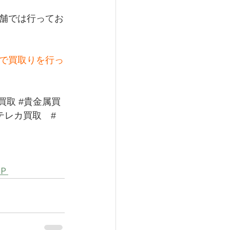
舗では行ってお
で買取りを行っ
買取
#貴金属買
テレカ買取
#
Ｐ