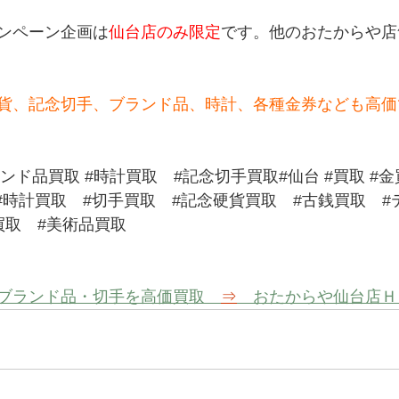
ンペーン企画は
仙台店のみ限定
です。他のおたからや店
貨、記念切手、ブランド品、時計、各種金券なども高価
ランド品買取
#時計買取
#記念切手買取
#仙台 
#買取
#金
#時計買取
#切手買取
#記念硬貨買取
#古銭買取
#
買取
#美術品買取
ブランド品・切手を高価買取　
⇒
　おたからや仙台店Ｈ