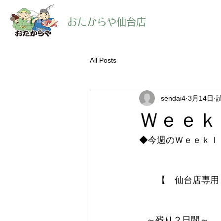
​おたからや仙台店
All Posts
sendai4
3月14日
Ｗｅｅｋ
◆今週のＷｅｅｋｌ
【　仙台店専用
～残り２日間～　