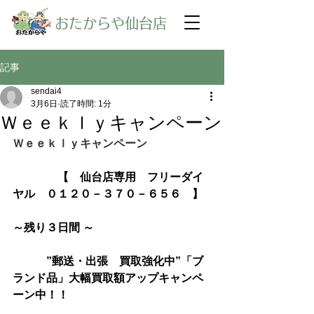
​おたからや仙台店
記事
sendai4
3月6日
読了時間: 1分
Ｗｅｅｋｌｙキャンペーン
Ｗｅｅｋｌｙキャンペーン
【　仙台店専用　フリーダイ
ヤル　０１２０－３７０－６５６　】
～残り３日間 ～
　　　”郵送・出張　買取強化中”「ブ
ランド品」大幅買取額アップキャンペ
ーン中！！