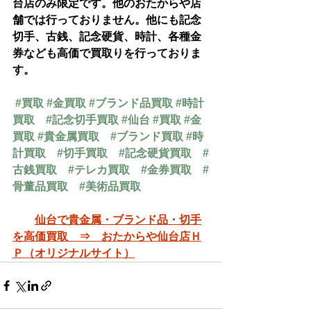
台店のみ限定です。他のおたからや店
舗では行っておりません。他にも記念
切手、古銭、記念硬貨、時計、各種金
券なども高価で買取りを行っておりま
す。
#買取
#金買取
#ブランド品買取
#時計
買取
#記念切手買取
#仙台
#買取
#金
買取
#貴金属買取
#ブランド買取
#時
計買取
#切手買取
#記念硬貨買取
#
古銭買取
#テレカ買取
#金券買取
#
骨董品買取
#美術品買取
仙台で貴金属・ブランド品・切手
を高価買取　⇒　おたからや仙台店Ｈ
Ｐ（オリジナルサイト）