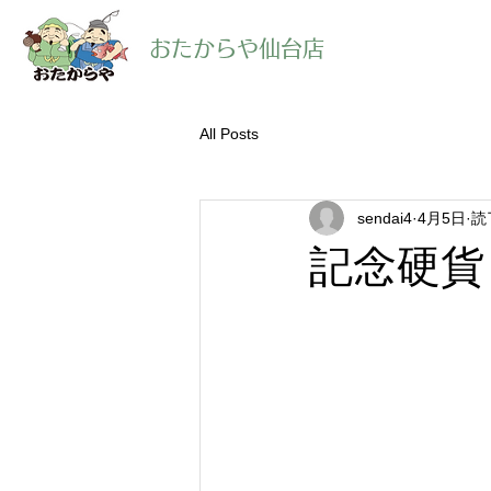
​おたからや仙台店
All Posts
sendai4
4月5日
読
記念硬貨