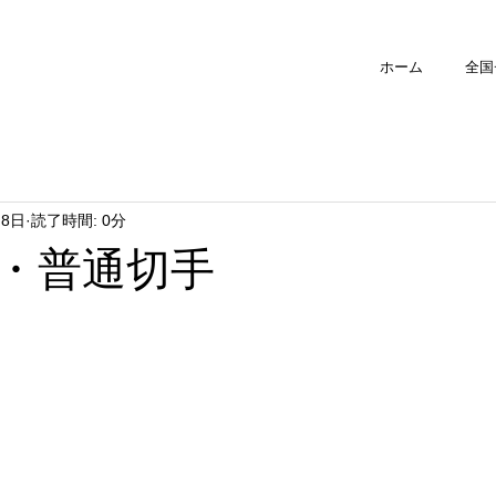
ホーム
全国
月8日
読了時間: 0分
・普通切手