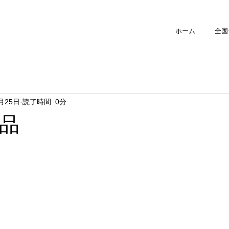
ホーム
全国
2月25日
読了時間: 0分
品