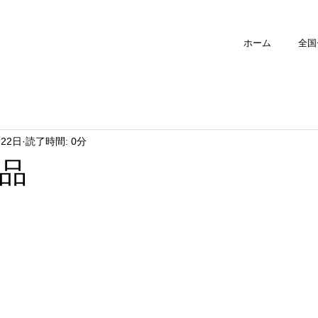
ホーム
全国
月22日
読了時間: 0分
品