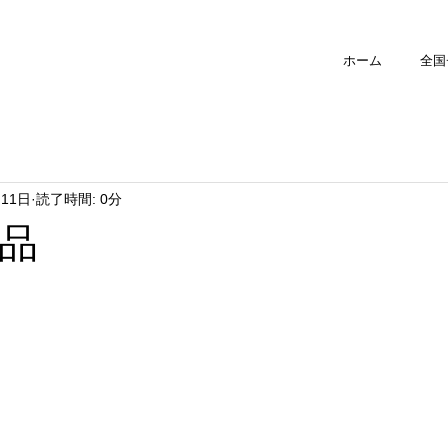
ホーム
全国
月11日
読了時間: 0分
品